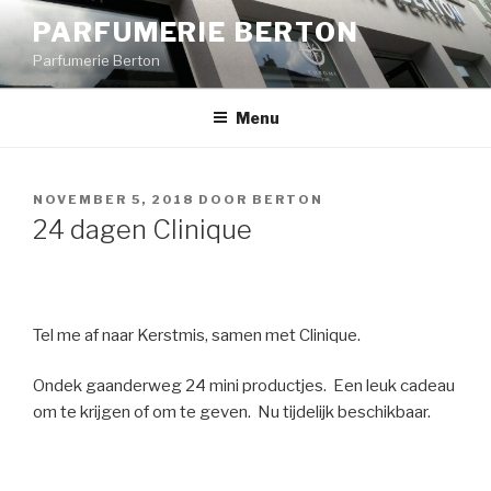
Spring
PARFUMERIE BERTON
naar
Parfumerie Berton
de
inhoud
Menu
GEPLAATST
NOVEMBER 5, 2018
DOOR
BERTON
OP
24 dagen Clinique
Tel me af naar Kerstmis, samen met Clinique.
Ondek gaanderweg 24 mini productjes. Een leuk cadeau
om te krijgen of om te geven. Nu tijdelijk beschikbaar.