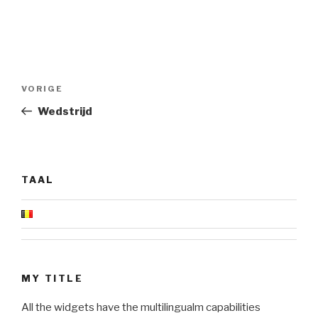
Berichtnavigatie
Vorig
VORIGE
bericht
Wedstrijd
TAAL
MY TITLE
All the widgets have the multilingualm capabilities