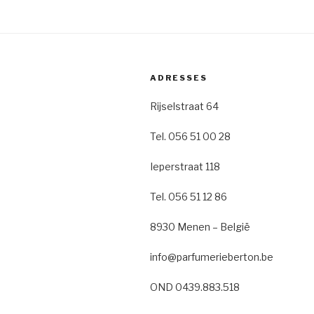
ADRESSES
Rijselstraat 64
Tel. 056 51 00 28
Ieperstraat 118
Tel. 056 51 12 86
8930 Menen – België
info@parfumerieberton.be
OND 0439.883.518