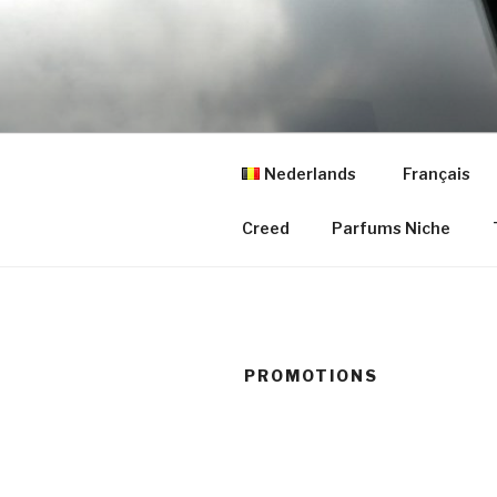
Aller
au
contenu
principal
Nederlands
Français
Creed
Parfums Niche
PROMOTIONS