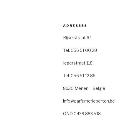
ADRESSES
Rijselstraat 64
Tel. 056 51 00 28
Ieperstraat 118
Tel. 056 51 12 86
8930 Menen – België
info@parfumerieberton.be
OND 0439.883.518